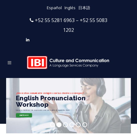
Español
Inglés
日本語
+52 55 5281 6963 – +52 55 5083
1202
¿Necesitas comunicarte en inglés con tus clientes o colegas?
English Pronunciation
Workshop
Lleva tu habilidad de expresión oral del inglés al siguiente nivel.
¡ÚNETE HOY!