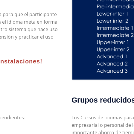
 para que el participante
n el idioma meta en forma
estro sistema que hace uso
ensión y practicar el uso
instalaciones!
Grupos reducidos 
pendientes:
Los Cursos de Idiomas para 
empresarial o personal de l
importante ahorro de tiemp