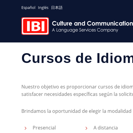
Español
Inglés
日本語
Cursos de Idio
Nuestro objetivo es proporcionar cursos de idio
satisfacer necesidades específicas según la solici
Brindamos la oportunidad de elegir la modalidad 
Presencial
A distancia