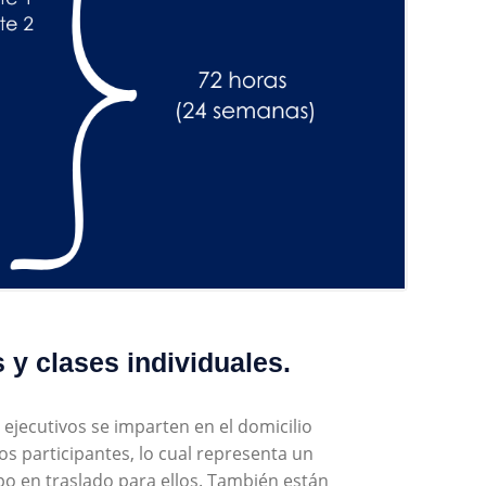
y clases individuales.
ejecutivos se imparten en el domicilio
os participantes, lo cual representa un
o en traslado para ellos. También están